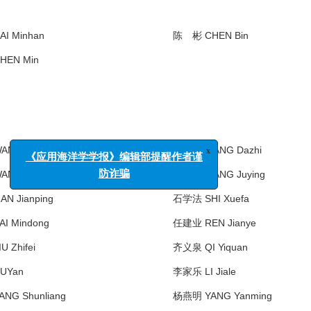
I Minhan
陈 彬 CHEN Bin
EN Min
x
《应用海洋学学报》编辑部提醒作者谨
防诈骗
NG Ping
王大志 WANG Dazhi
NG Baodong
王菊英 WANG Juying
N Jianping
石学法 SHI Xuefa
I Mindong
任建业 REN Jianye
 Zhifei
齐义泉 QI Yiquan
UYan
李家乐 LI Jiale
NG Shunliang
杨燕明 YANG Yanming