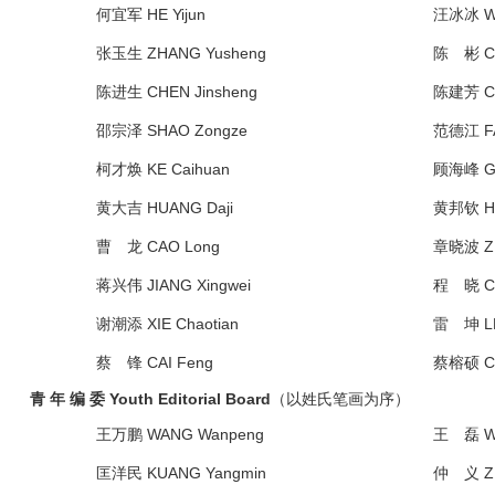
何宜军 HE Yijun
汪冰冰 WA
张玉生 ZHANG Yusheng
陈 彬 CH
陈进生 CHEN Jinsheng
陈建芳 CH
邵宗泽 SHAO Zongze
范德江 FA
柯才焕 KE Caihuan
顾海峰 GU
黄大吉 HUANG Daji
黄邦钦 HU
曹 龙 CAO Long
章晓波 ZH
蒋兴伟 JIANG Xingwei
程 晓 CH
谢潮添 XIE Chaotian
雷 坤 LE
蔡 锋 CAI Feng
蔡榕硕 CA
青 年 编 委 Youth Editorial Board
（以姓氏笔画为序）
王万鹏 WANG Wanpeng
王 磊 WA
匡洋民 KUANG Yangmin
仲 义 ZH