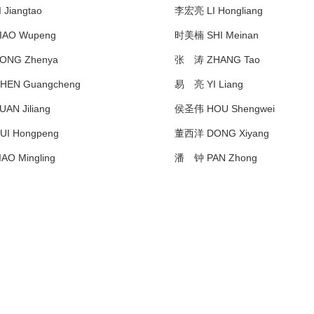
Jiangtao
李宏亮 LI Hongliang
AO Wupeng
时美楠 SHI Meinan
NG Zhenya
张 涛 ZHANG Tao
EN Guangcheng
易 亮 YI Liang
N Jiliang
侯圣伟 HOU Shengwei
I Hongpeng
董西洋 DONG Xiyang
O Mingling
潘 钟 PAN Zhong