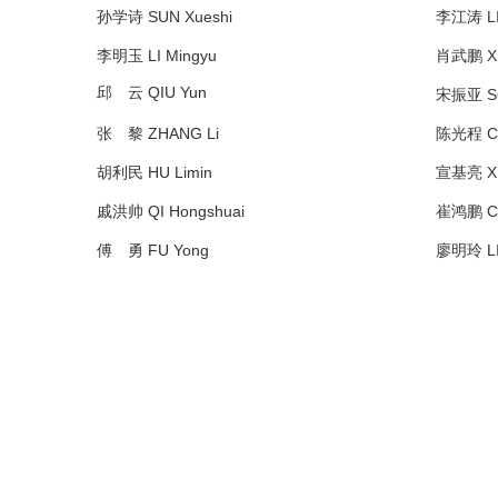
孙学诗 SUN Xueshi
李江涛 LI 
李明玉 LI Mingyu
肖武鹏 XI
邱 云 QIU Yun
宋振亚 SO
张 黎 ZHANG Li
陈光程 CH
胡利民 HU Limin
宣基亮 XUA
戚洪帅 QI Hongshuai
崔鸿鹏 CU
傅 勇 FU Yong
廖明玲 LIA