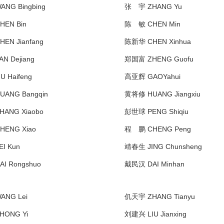
NG Bingbing
张 宇 ZHANG Yu
EN Bin
陈 敏 CHEN Min
EN Jianfang
陈新华 CHEN Xinhua
N Dejiang
郑国富 ZHENG Guofu
 Haifeng
高亚辉 GAOYahui
ANG Bangqin
黄将修 HUANG Jiangxiu
ANG Xiaobo
彭世球 PENG Shiqiu
ENG Xiao
程 鹏 CHENG Peng
I Kun
靖春生 JING Chunsheng
I Rongshuo
戴民汉 DAI Minhan
NG Lei
仉天宇 ZHANG Tianyu
ONG Yi
刘建兴 LIU Jianxing