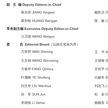
副 主 编 Deputy Editors-in-Chief
蒋兴伟 JIANG Xingwei
戴民汉 DA
黄邦钦 HUANG Bangqin
陈 敏 CH
常务副主编 Executive Deputy Editor-in-Chief
汪卫国 WANG Weiguo
委 员 Editorial Board
（以姓氏笔画为序）
万世明 WAN Shiming
王 平 WA
王文雄 WANG Wenxiong
王保栋 WA
方秦华 FANG Qinhua
甘剑平 GA
叶属峰 YE Shufeng
白敏冬 BA
刘文华 LIU Wenhua
刘志飞 LIU
孙 军 SUN Jun
杜 岩 D
李德海 LI Dehai
杨顺良 YA