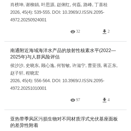
肖榜坤
,
谢柳娟
,
叶思源
,
赵俐红
,
何磊
,
路峰
,
丁喜桂
2026, 45(4): 539-555.
DOI:
10.3969/J.ISSN.2095-
4972.20250924001
32
2
南通附近海域海洋水产品的放射性核素水平(2022—
2025年)与人群风险评估
侯沙沙
,
史晓东
,
顾心逸
,
何智敏
,
许滋宁
,
曹亚强
,
蒋正东
,
赵子轩
,
程晓宏
2026, 45(4): 556-564.
DOI:
10.3969/J.ISSN.2095-
4972.20251010001
97
4
亚热带季风区污损生物对不同材质浮式光伏基座面板
的差异性附着