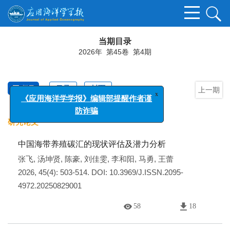
当期目录
2026年 第45卷 第4期
x
栏目
目录
封面
上一期
《应用海洋学学报》编辑部提醒作者谨
防诈骗
研究论文
中国海带养殖碳汇的现状评估及潜力分析
张飞
,
汤坤贤
,
陈豪
,
刘佳雯
,
李和阳
,
马勇
,
王蕾
2026, 45(4): 503-514.
DOI:
10.3969/J.ISSN.2095-
4972.20250829001
58
18