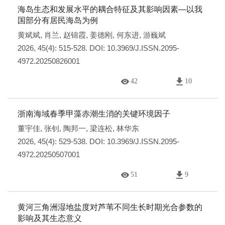
海岛生态和发展水平的耦合特征及其影响因素—以我
国部分有居民海岛为例
黄斌斌
,
肖兰
,
赵锦霞
,
姜德刚
,
何东进
,
游巍斌
2026, 45(4): 515-528.
DOI:
10.3969/J.ISSN.2095-
4972.20250826001
42
10
浙南海域春季甲藻赤潮生消的关键环境因子
董宇佳
,
张钊
,
陶邦一
,
梁连松
,
林华东
2026, 45(4): 529-538.
DOI:
10.3969/J.ISSN.2095-
4972.20250507001
51
9
黄河三角洲湿地盐度对芦苇不同生长时期光合参数的
影响及其生态意义