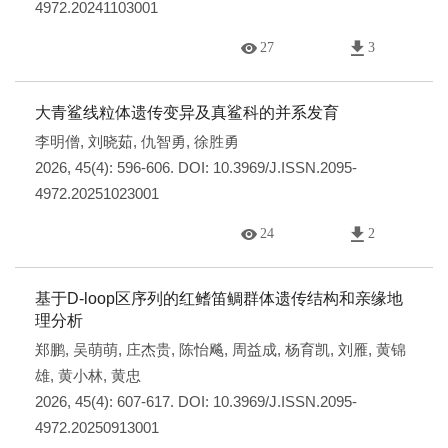
4972.20241103001
27
3
大青鲨线粒体遗传变异及真鲨科的并系发育
李明僧
,
刘晓茹
,
仇智勇
,
徐胜勇
2026, 45(4): 596-606.
DOI:
10.3969/J.ISSN.2095-
4972.20251023001
24
2
基于D-loop区序列的红鳍笛鲷群体遗传结构和亲缘地
理分析
郑鹏
,
吴萌萌
,
庄杰贵
,
陈怡飚
,
周益成
,
杨育凯
,
刘雁
,
黄锦
雄
,
黄小林
,
黄忠
2026, 45(4): 607-617.
DOI:
10.3969/J.ISSN.2095-
4972.20250913001