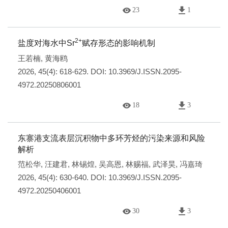
23
1
2+
盐度对海水中Sr
赋存形态的影响机制
王若楠
,
黄海鸥
2026, 45(4): 618-629.
DOI:
10.3969/J.ISSN.2095-
4972.20250806001
18
3
东寨港支流表层沉积物中多环芳烃的污染来源和风险
解析
范松华
,
汪建君
,
林锡煌
,
吴高恩
,
林赐福
,
武泽昊
,
冯嘉琦
2026, 45(4): 630-640.
DOI:
10.3969/J.ISSN.2095-
4972.20250406001
30
3