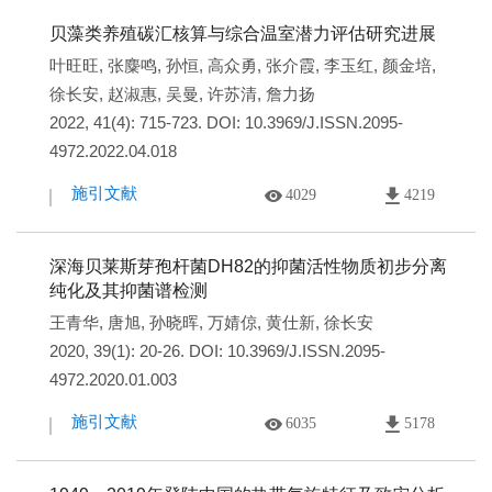
贝藻类养殖碳汇核算与综合温室潜力评估研究进展
叶旺旺
,
张麋鸣
,
孙恒
,
高众勇
,
张介霞
,
李玉红
,
颜金培
,
徐长安
,
赵淑惠
,
吴曼
,
许苏清
,
詹力扬
2022, 41(4): 715-723.
DOI:
10.3969/J.ISSN.2095-
4972.2022.04.018
施引文献
4029
4219
深海贝莱斯芽孢杆菌DH82的抑菌活性物质初步分离
纯化及其抑菌谱检测
王青华
,
唐旭
,
孙晓晖
,
万婧倞
,
黄仕新
,
徐长安
2020, 39(1): 20-26.
DOI:
10.3969/J.ISSN.2095-
4972.2020.01.003
施引文献
6035
5178