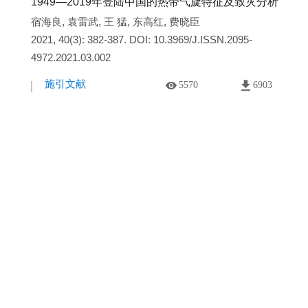
1949—2019年登陆中国的热带气旋特征及致灾分析
宿海良
,
袁雷武
,
王 猛
,
东高红
,
费晓臣
2021, 40(3): 382-387.
DOI:
10.3969/J.ISSN.2095-
4972.2021.03.002
施引文献
5570
6903
珠江口外陆架海域表层沉积物重金属潜在生态风险评
价及来源分析
陈 斌
,
尹晓娜
,
姜广甲
,
卢楚谦
,
钟煜宏
,
肖瑜璋
,
叶建萍
,
吕向立
2021, 40(3): 520-528.
DOI:
10.3969/J.ISSN.2095-
4972.2021.03.017
施引文献
5016
4895
海南高隆湾海草床修复成效及影响因素