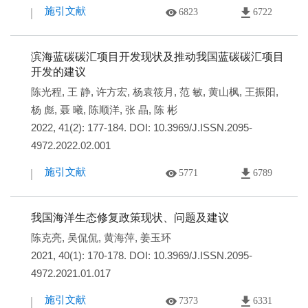
施引文献
6823
6722
滨海蓝碳碳汇项目开发现状及推动我国蓝碳碳汇项目
开发的建议
陈光程
,
王 静
,
许方宏
,
杨袁筱月
,
范 敏
,
黄山枫
,
王振阳
,
杨 彪
,
聂 曦
,
陈顺洋
,
张 晶
,
陈 彬
2022, 41(2): 177-184.
DOI:
10.3969/J.ISSN.2095-
4972.2022.02.001
施引文献
5771
6789
我国海洋生态修复政策现状、问题及建议
陈克亮
,
吴侃侃
,
黄海萍
,
姜玉环
2021, 40(1): 170-178.
DOI:
10.3969/J.ISSN.2095-
4972.2021.01.017
施引文献
7373
6331