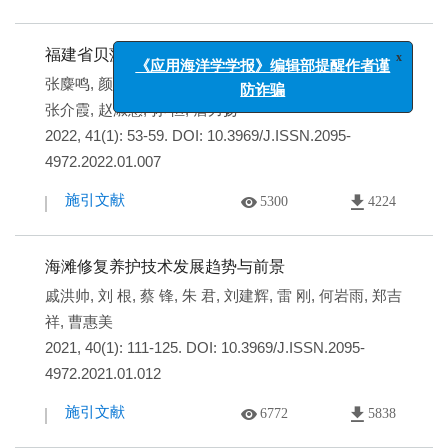
福建省贝藻类养殖碳汇及其潜力评估
x
张麋鸣
,
颜金培
,
叶旺旺
,
张 超
,
高众勇
,
徐长安
,
李玉红
,
《应用海洋学学报》编辑部提醒作者谨
张介霞
,
赵淑惠
,
孙 恒
,
詹力扬
防诈骗
2022, 41(1): 53-59.
DOI:
10.3969/J.ISSN.2095-
4972.2022.01.007
施引文献
5300
4224
海滩修复养护技术发展趋势与前景
戚洪帅
,
刘 根
,
蔡 锋
,
朱 君
,
刘建辉
,
雷 刚
,
何岩雨
,
郑吉
祥
,
曹惠美
2021, 40(1): 111-125.
DOI:
10.3969/J.ISSN.2095-
4972.2021.01.012
施引文献
6772
5838