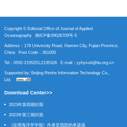
Copyright © Editorial Office of Journal of Applied
Oceanography
闽ICP备09026709号-5
Address：178 University Road, Xiamen City, Fujian Province,
China
Post Code：361005
Tel：0592-2195251;2195326
E-mail：
yyhyxxb@tio.org.cn
Supported by:
Beijing Renhe Information Technology Co.,
Ltd.
Download Center>>
2023年第四期封面
2023年第三期封面
《应用海洋学学报》作者至我部的承诺函