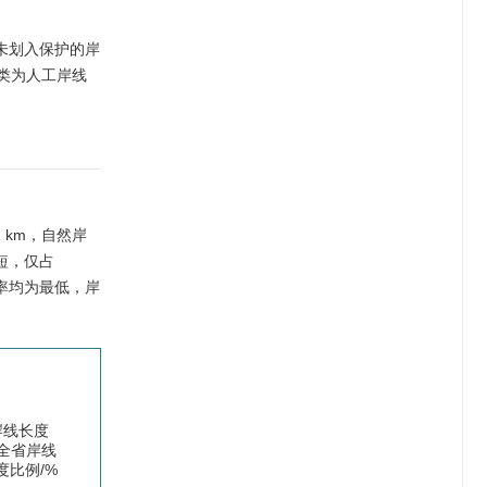
示未划入保护的岸
类为人工岸线
1
km，自然岸
短，仅占
率均为最低，岸
岸线长度
全省岸线
度比例/%