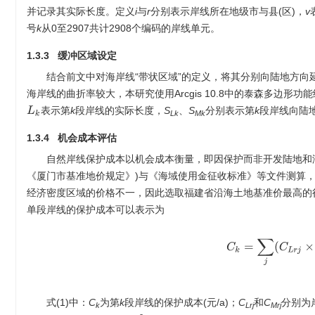
并记录其实际长度。定义
i
与
r
分别表示岸线所在地级市与县(区)，
v
号
k
从0至
2907
共计
2908
个编码的岸线单元。
1.3.3 缓冲区域设定
结合前文中对海岸线“带状区域”的定义，将其分别向陆地方向延
海岸线的曲折率较大，本研究使用Arcgis 10.8中的泰森多
表示第
k
段岸线的实际长度，
S
、
S
分别表示第
k
段岸线向陆
L
k
Lk
Mk
1.3.4 机会成本评估
自然岸线保护成本以机会成本衡量，即因保护而非开发陆地和海
《厦门市基准地价规定》)与《海域使用金征收标准》等文件测算
经济密度区域的价格不一，因此选取福建省沿海土地基准价最高的
单段岸线的保护成本可以表示为
C
k
=
∑
j
(
C
L
r
j
×
式(1)中：
C
为第
k
段岸线的保护成本(元/a)；
C
和
C
分别为
k
Lrj
Mrj