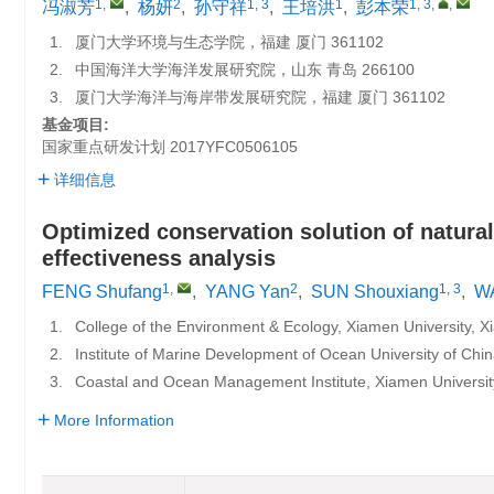
1
,
2
1, 3
1
1, 3
,
,
冯淑芳
,
杨妍
,
孙守祥
,
王培洪
,
彭本荣
1.
厦门大学环境与生态学院，福建 厦门 361102
2.
中国海洋大学海洋发展研究院，山东 青岛 266100
3.
厦门大学海洋与海岸带发展研究院，福建 厦门 361102
基金项目:
国家重点研发计划
2017YFC0506105
详细信息
Optimized conservation solution of natural
effectiveness analysis
1
,
2
1, 3
FENG Shufang
,
YANG Yan
,
SUN Shouxiang
,
W
1.
College of the Environment & Ecology, Xiamen University, 
2.
Institute of Marine Development of Ocean University of Ch
3.
Coastal and Ocean Management Institute, Xiamen Universi
More Information