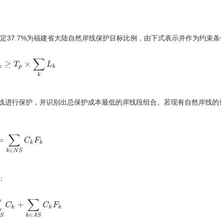
究设定37.7%为福建省大陆自然岸线保护目标比例，由下式表示并作为约束
F
k
≥
T
p
×
∑
k
L
k
线进行保护，并识别出总保护成本最低的岸线段组合。若现有自然岸线的
=
∑
k
∈
N
S
C
k
F
k
：
N
S
C
k
+
∑
k
∈
A
S
C
k
F
k